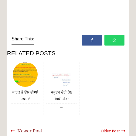
Share This:
RELATED POSTS
ਕਾਰਕ ਤੇ ਉਸ ਦੀਆਂ
ਸਕੂਟਰ ਚੋਰੀ ਹੋਣ
ਕਿਸਮਾਂ
ਸੰਬੰਧੀ ਪੱਤਰ
...
...
Newer Post
Older Post