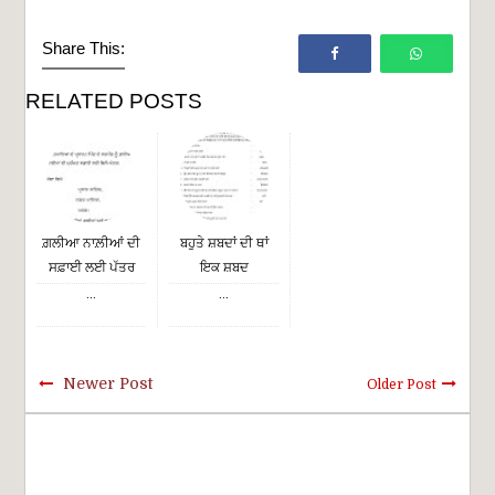
Share This:
RELATED POSTS
ਗ਼ਲੀਆ ਨਾਲ਼ੀਆਂ ਦੀ
ਬਹੁਤੇ ਸ਼ਬਦਾਂ ਦੀ ਥਾਂ
ਸਫ਼ਾਈ ਲਈ ਪੱਤਰ
ਇਕ ਸ਼ਬਦ
...
...
Newer Post
Older Post