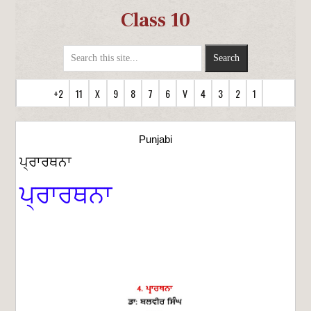
Class 10
+2
11
X
9
8
7
6
V
4
3
2
1
Punjabi
ਪ੍ਰਾਰਥਨਾ
ਪ੍ਰਾਰਥਨਾ