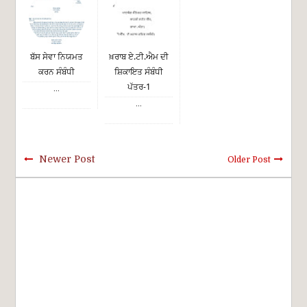
ਬੱਸ ਸੇਵਾ ਨਿਯਮਤ
ਖ਼ਰਾਬ ਏ.ਟੀ.ਐਮ ਦੀ
ਕਰਨ ਸੰਬੰਧੀ
ਸ਼ਿਕਾਇਤ ਸੰਬੰਧੀ
ਪੱਤਰ-1
...
...
Newer Post
Older Post