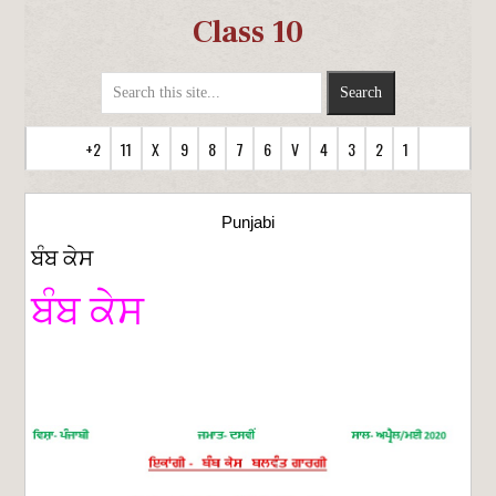
Class 10
+2
11
X
9
8
7
6
V
4
3
2
1
Punjabi
ਬੰਬ ਕੇਸ
ਬੰਬ ਕੇਸ