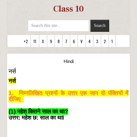
Class 10
+2
11
X
9
8
7
6
V
4
3
2
1
Hindi
नर्स
नर्स
1.
निम्नलिखित
प्रश्नों
के
उत्तर
एक
जान
दो
पंक्तियों
में
दीजिए
_
(1)
महेश
कितने
साल
का
था
?
उत्तर
:
महेश
छ
:
साल
का
था
l