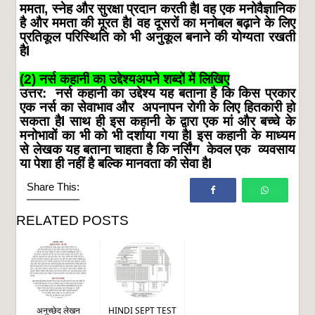
ममता
,
स्नेह
और
सुरक्षा
प्रदान
करती
है
l
वह
एक
मनोवैज्ञानिक
है
और
ममता
की
मूरत
है
l
वह
दूसरों
का
मनोबल
बढ़ाने
के
लिए
प्रतिकूल
परिस्थिति
को
भी
अनुकूल
बनाने
की
योग्यता
रखती
है
l
(2)
नर्स
कहानी
का
उद्देश्यअपने
शब्दों
में
लिखिए
उत्तर
:
नर्स
कहानी
का
उद्देश्य
यह
बताना
है
कि
किस
प्रकार
एक
नर्स
का
सेवाभाव
और
अपनापन
रोगी
के
लिए
हितकारी
हो
सकता
है
l
साथ
ही
इस
कहानी
के
द्वारा
एक
मां
और
बच्चे
के
मनोभावों
का
भी
को
भी
दर्शाया
गया
है
l
इस
कहानी
के
माध्यम
से
लेखक
यह
बताना
चाहता
है
कि
नर्सिंग
केवल
एक
व्यवसाय
या
पेशा
ही
नहीं
है
बल्कि
मानवता
की
सेवा
है
l
Share This:
RELATED POSTS
अनुच्छेद लेखन
HINDI SEPT TEST