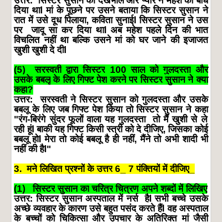
उत्तर
:
सिस्टर
सुसान
की
देखभाल
और
प्यार
ने
महेश
को
बांध
दिया
था
l
मां
के
पूछने
पर
उसने
बताया
कि
सिस्टर
सुसान
ने
रात
में
उसे
दूध
पिलाया
,
कविता
सुनाई
l
सिस्टर
सुसान
ने
उस
पर
जादू
सा
कर
दिया
था
l
अब
महेश
पहले
दिन
की
भात
विचलित
नहीं
था
बल्कि
उसने
मां
को
घर
जाने
की
इजाजत
खुशी
खुशी
दे
दी
l
(5)
सरस्वती
द्वारा
सिस्टर
100
साल
को
गुलदस्ता
और
उसके
बबलू
के
लिए
गिफ्ट
पेश
करने
पर
सिस्टर
सुसान
ने
क्या
कहा
?
उत्तर
:
सरस्वती
ने
सिस्टर
सुसान
को
गुलदस्ता
और
उसके
बबलू
के
लिए
जब
गिफ्ट
पेश
किया
तो
सिस्टर
सुसान
ने
कहा
"
रंग
-
बिरंगे
सुंदर
फूलों
वाला
यह
गुलदस्ता
तो
मैं
खुशी
से
ले
रही
हूं
l
बाकी
यह
गिफ्ट
किसी
स्त्री
को
दे
दीजिए
,
जिसका
कोई
बबलू
हो
l
मेरा
तो
कोई
बबलू
है
ही
नहीं
,
मैंने
तो
अभी
शादी
भी
नहीं
की
है
l"
3.
मने
लिखित
प्रश्नों
के
उत्तर
6_ 7
पंक्तियों
में
दीजिए
_
(1)
सिस्टर
सुसान
का
चरित्र
चित्रण
अपने
शब्दों
में
लिखिए
उत्तर
:
सिस्टर
सुसान
अस्पताल
में
नर्स
है
l
सभी
बच्चे
उसके
अच्छे
व्यवहार
के
कारण
उसे
बहुत
पसंद
करते
हैं
l
वह
अस्पताल
के
बच्चों
को
चिकित्सा
और
उपचार
के
अतिरिक्त
मां
जैसी