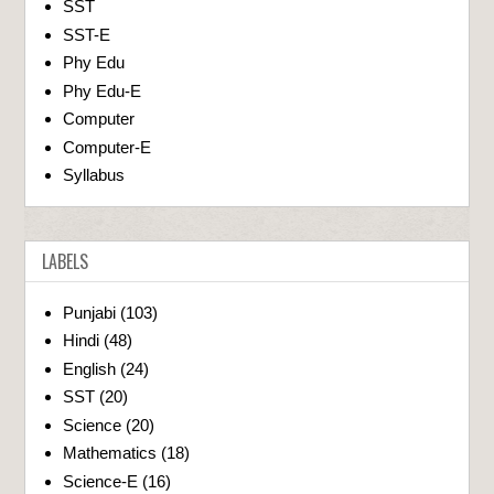
SST
SST-E
Phy Edu
Phy Edu-E
Computer
Computer-E
Syllabus
LABELS
Punjabi
(103)
Hindi
(48)
English
(24)
SST
(20)
Science
(20)
Mathematics
(18)
Science-E
(16)