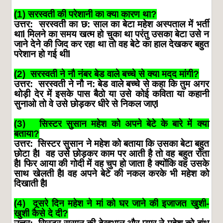
(1)
सरस्वती
की
परेशानी
का
क्या
कारण
था
?
उत्तर
:
सरस्वती
का
छ
:
साल
का
बेटा
महेश
अस्पताल
में
भर्ती
था
l
मिलने
का
समय
खत्म
हो
चुका
था
परंतु
उसका
बेटा
उसे
न
जाने
देने
की
जिद
कर
रहा
था
तो
वह
बेटे
का
हाल
देखकर
बहुत
परेशान
हो
गई
थी
l
(2)
सरस्वती
ने
नौ
नंबर
बेड
वाले
बच्चे
से
क्या
मदद
मांगी
?
उत्तर
:
सरस्वती
ने
नौ
न
:
बेड
वाले
बच्चे
से
कहा
कि
तुम
अगर
थोड़ी
देर
में
इसके
पास
बैठो
या
उसे
कोई
कविता
या
कहानी
सुनाओ
तो
वे
उसे
छोड़कर
धीरे
से
निकल
जाए
l
(3)
सिस्टर
सुसान
महेश
को
अपने
बेटे
के
बारे
में
क्या
बताया
?
उत्तर
:
सिस्टर
सुसान
ने
महेश
को
बताया
कि
उसका
बेटा
बहुत
छोटा
है
l
वह
उसे
छोड़कर
काम
पर
आती
है
तो
वह
बहुत
रोता
है
l
फिर
आया
की
गोदी
में
वह
चुप
हो
जाता
है
क्योंकि
वह
उसके
साथ
खेलती
है
l
वह
अपने
बेटे
की
नकल
करके
भी
महेश
को
दिखाती
है
l
(4)
दूसरे
दिन
महेश
ने
मां
को
घर
जाने
की
इजाजत
खुशी
-
खुशी
कैसे
दे
दी
?